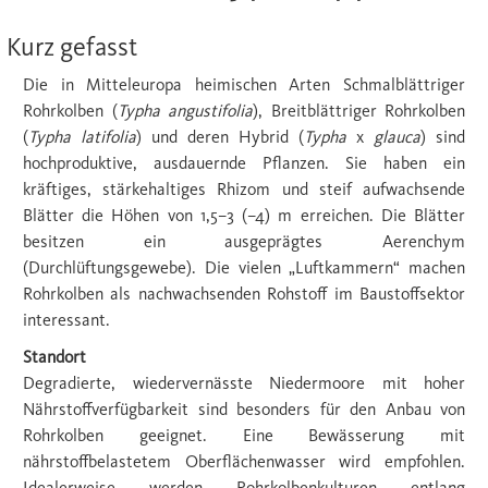
Kurz gefasst
Die in Mitteleuropa heimischen Arten Schmalblättriger
Rohrkolben (
Typha angustifolia
), Breitblättriger Rohrkolben
(
Typha latifolia
) und deren Hybrid (
Typha
x
glauca
) sind
hochproduktive, ausdauernde Pﬂanzen. Sie haben ein
kräftiges, stärkehaltiges Rhizom und steif aufwachsende
Blätter die Höhen von 1,5–3 (–4) m erreichen. Die Blätter
besitzen ein ausgeprägtes Aerenchym
(Durchlüftungsgewebe). Die vielen „Luftkammern“ machen
Rohrkolben als nachwachsenden Rohstoff im Baustoffsektor
interessant.
Standort
Degradierte, wiedervernässte Niedermoore mit hoher
Nährstoffverfügbarkeit sind besonders für den Anbau von
Rohrkolben geeignet. Eine Bewässerung mit
nährstoffbelastetem Oberﬂächenwasser wird empfohlen.
Idealerweise werden Rohrkolbenkulturen entlang