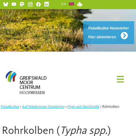
EN
Paludikultur-Newsletter
Hier abonnieren
Paludikultur
Auf Niedermoor-Standorten
Flyer und Steckbriefe
Rohrkolben
Rohrkolben (
Typha spp.
)