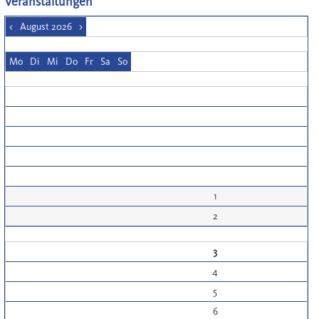
Veranstaltungen
<
August 2026
>
Mo
Di
Mi
Do
Fr
Sa
So
1
2
3
4
5
6