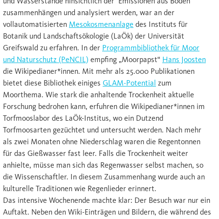
und Wasserstände hinsichtlich der Emissionen aus Böden
zusammenhängen und analysiert werden, war an der
vollautomatisierten
Mesokosmenanlage
des Instituts für
Botanik und Landschaftsökologie (LaÖk) der Universität
Greifswald zu erfahren. In der
Programmbibliothek für Moor
und Naturschutz (PeNCIL)
empfing „Moorpapst“
Hans Joosten
die Wikipedianer*innen. Mit mehr als 25.000 Publikationen
bietet diese Bibliothek einiges
GLAM-Potential
zum
Moorthema. Wie stark die anhaltende Trockenheit aktuelle
Forschung bedrohen kann, erfuhren die Wikipedianer*innen im
Torfmooslabor des LaÖk-Institus, wo ein Dutzend
Torfmoosarten gezüchtet und untersucht werden. Nach mehr
als zwei Monaten ohne Niederschlag waren die Regentonnen
für das Gießwasser fast leer. Falls die Trockenheit weiter
anhielte, müsse man sich das Regenwasser selbst machen, so
die Wissenschaftler. In diesem Zusammenhang wurde auch an
kulturelle Traditionen wie Regenlieder erinnert.
Das intensive Wochenende machte klar: Der Besuch war nur ein
Auftakt. Neben den Wiki-Einträgen und Bildern, die während des