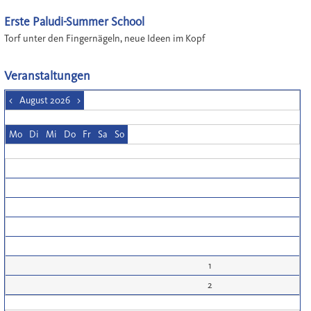
Erste Paludi-Summer School
Torf unter den Fingernägeln, neue Ideen im Kopf
Veranstaltungen
<
August 2026
>
Mo
Di
Mi
Do
Fr
Sa
So
1
2