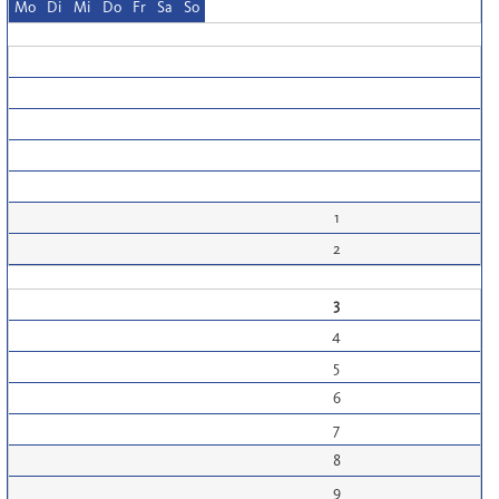
Mo
Di
Mi
Do
Fr
Sa
So
1
2
3
4
5
6
7
8
9