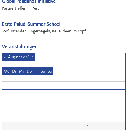
Global Peatlands Initiative
Partnertreffen in Peru
Erste Paludi-Summer School
Torf unter den Fingernägeln, neue Ideen im Kopf
Veranstaltungen
<
August 2026
>
Mo
Di
Mi
Do
Fr
Sa
So
1