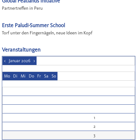
Global Peatlands Initiative
Partnertreffen in Peru
Erste Paludi-Summer School
Torf unter den Fingernägeln, neue Ideen im Kopf
Veranstaltungen
<
Januar 2026
>
Mo
Di
Mi
Do
Fr
Sa
So
1
2
3