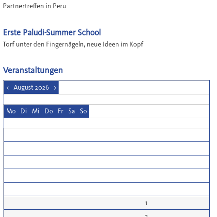
Partnertreffen in Peru
Erste Paludi-Summer School
Torf unter den Fingernägeln, neue Ideen im Kopf
Veranstaltungen
<
August 2026
>
Mo
Di
Mi
Do
Fr
Sa
So
1
2