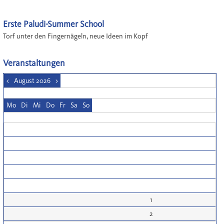
Erste Paludi-Summer School
Torf unter den Fingernägeln, neue Ideen im Kopf
Veranstaltungen
<
August 2026
>
Mo
Di
Mi
Do
Fr
Sa
So
1
2