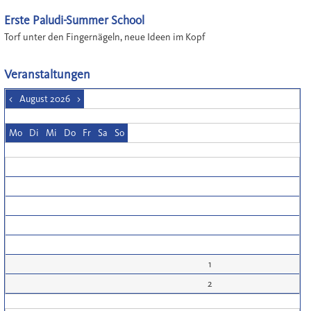
Erste Paludi-Summer School
Torf unter den Fingernägeln, neue Ideen im Kopf
Veranstaltungen
<
August 2026
>
Mo
Di
Mi
Do
Fr
Sa
So
1
2