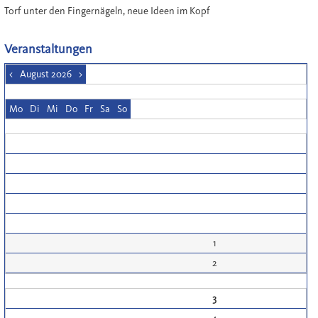
Torf unter den Fingernägeln, neue Ideen im Kopf
Veranstaltungen
<
August 2026
>
Mo
Di
Mi
Do
Fr
Sa
So
1
2
3