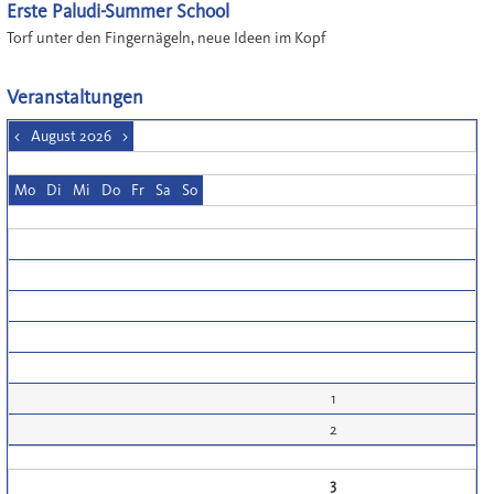
Erste Paludi-Summer School
Torf unter den Fingernägeln, neue Ideen im Kopf
Veranstaltungen
<
August 2026
>
Mo
Di
Mi
Do
Fr
Sa
So
1
2
3