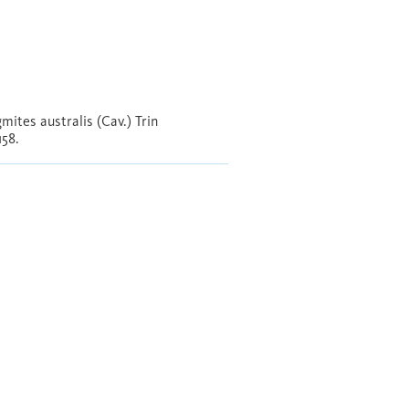
tes australis (Cav.) Trin
158.