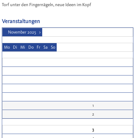
Torf unter den Fingernägeln, neue Ideen im Kopf
Veranstaltungen
November 2025
>
Mo
Di
Mi
Do
Fr
Sa
So
1
2
3