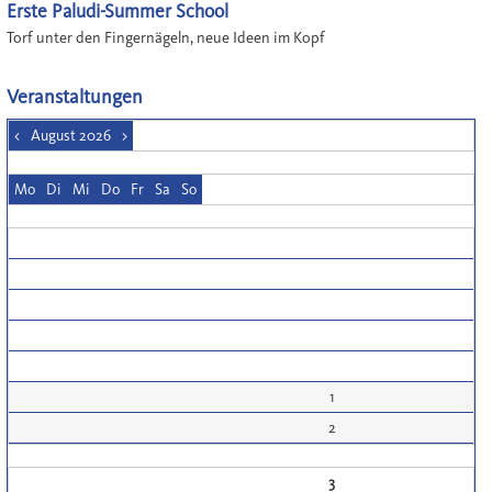
Erste Paludi-Summer School
Torf unter den Fingernägeln, neue Ideen im Kopf
Veranstaltungen
<
August 2026
>
Mo
Di
Mi
Do
Fr
Sa
So
1
2
3