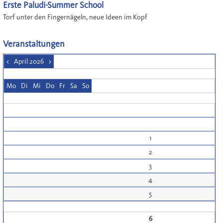
Erste Paludi-Summer School
Torf unter den Fingernägeln, neue Ideen im Kopf
Veranstaltungen
<
April 2026
>
Mo
Di
Mi
Do
Fr
Sa
So
1
2
3
4
5
6