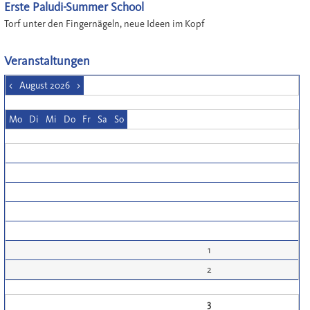
Erste Paludi-Summer School
Torf unter den Fingernägeln, neue Ideen im Kopf
Veranstaltungen
<
August 2026
>
Mo
Di
Mi
Do
Fr
Sa
So
1
2
3