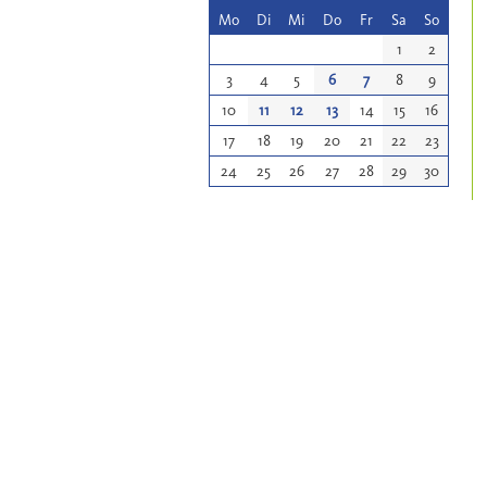
Mo
Di
Mi
Do
Fr
Sa
So
1
2
3
4
5
6
7
8
9
10
11
12
13
14
15
16
17
18
19
20
21
22
23
24
25
26
27
28
29
30