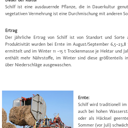
Schilf ist eine ausdauernde Pﬂanze, die in Dauerkultur genu
vegetativen Vermehrung ist eine Durchmischung mit anderen So
Ertrag
Der jährliche Ertrag von Schilf ist von Standort und Sorte
Produktivität wurden bei Ernte im August/September 6,5–23,8
ermittelt und im Winter 11 –15 t Trockenmasse je Hektar und 
enthält mehr Nährstoffe, im Winter sind diese größtenteils i
über Niederschläge ausgewaschen.
Ernte & Verwertung
Ernte:
Schilf wird traditionell 
auch bei hohen Wasserst
oder als Häcksel geernt
Sommer (vor Juli) schwäch