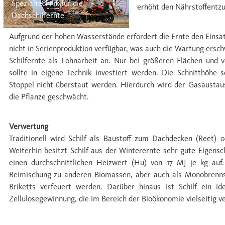
Spezialtechnik für die
erhöht den Nährstoffentzu
Dachschilfernte
Aufgrund der hohen Wasserstände erfordert die Ernte den Einsatz
nicht in Serienproduktion verfügbar, was auch die Wartung ers
Schilfernte als Lohnarbeit an. Nur bei größeren Flächen und
sollte in eigene Technik investiert werden. Die Schnitthöhe 
Stoppel nicht überstaut werden. Hierdurch wird der Gasausta
die Pﬂanze geschwächt.
Verwertung
Traditionell wird Schilf als Baustoff zum Dachdecken (Reet)
Weiterhin besitzt Schilf aus der Winterernte sehr gute Eigensc
einen durchschnittlichen Heizwert (Hu) von 17 MJ je kg auf.
Beimischung zu anderen Biomassen, aber auch als Monobrennst
Briketts verfeuert werden. Darüber hinaus ist Schilf ein id
Zellulosegewinnung, die im Bereich der Bioökonomie vielseitig 