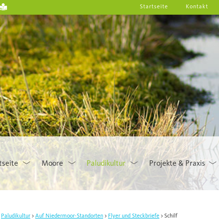
Startseite
Kontakt
tseite
Moore
Paludikultur
Projekte & Praxis
Paludikultur
Auf Niedermoor-Standorten
Flyer und Steckbriefe
Schilf