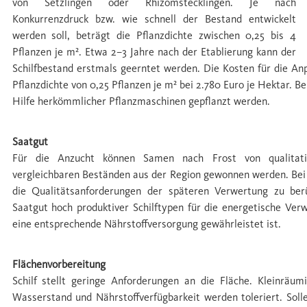
von Setzlingen oder Rhizomstecklingen. Je nach
Konkurrenzdruck bzw. wie schnell der Bestand entwickelt
werden soll, beträgt die Pﬂanzdichte zwischen 0,25 bis 4
Pﬂanzen je m². Etwa 2–3 Jahre nach der Etablierung kann der
Schilfbestand erstmals geerntet werden. Die Kosten für die Anp
Pﬂanzdichte von 0,25 Pﬂanzen je m² bei 2.780 Euro je Hektar. B
Hilfe herkömmlicher Pﬂanzmaschinen gepﬂanzt werden.
Saatgut
Für die Anzucht können Samen nach Frost von qualitativ
vergleichbaren Beständen aus der Region gewonnen werden. Bei
die Qualitätsanforderungen der späteren Verwertung zu ber
Saatgut hoch produktiver Schilftypen für die energetische Ver
eine entsprechende Nährstoffversorgung gewährleistet ist.
Flächenvorbereitung
Schilf stellt geringe Anforderungen an die Fläche. Kleinräum
Wasserstand und Nährstoffverfügbarkeit werden toleriert. Sol