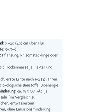
nd:
0 –20 (40) cm über Flur
fe: 5+/6+)
g:
Pﬂanzung, Rhizomstecklinge oder
 t Trockenmasse je Hektar und
ich, erste Ernte nach 1–2 (3) Jahren
g:
ökologische Baustoffe, Bioenergie
inderung:
ca. 18 t CO
-Äq. je
2
Jahr (im Vergleich zu
eichen, entwässertem
en, ohne Emissionsminderung