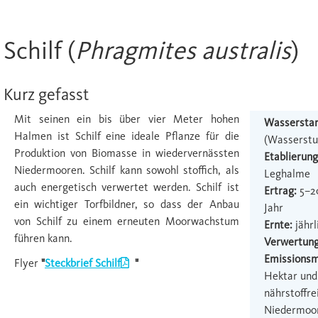
Schilf (
Phragmites australis
)
Kurz gefasst
Mit seinen ein bis über vier Meter hohen
Wassersta
Halmen ist Schilf eine ideale Pﬂanze für die
(Wasserstu
Produktion von Biomasse in wiedervernässten
Etablierun
Niedermooren. Schilf kann sowohl stoffich, als
Leghalme
auch energetisch verwertet werden. Schilf ist
Ertrag:
5–20
ein wichtiger Torfbildner, so dass der Anbau
Jahr
von Schilf zu einem erneuten Moorwachstum
Ernte:
jährl
führen kann.
Verwertun
Emissionsm
Flyer
"
Steckbrief Schilf
"
Hektar und 
nährstoffr
Niedermoor