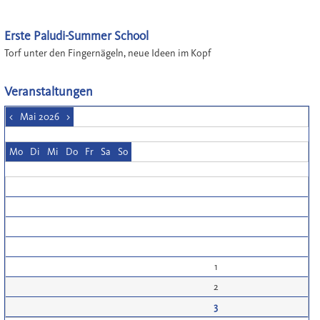
Erste Paludi-Summer School
Torf unter den Fingernägeln, neue Ideen im Kopf
Veranstaltungen
<
Mai 2026
>
Mo
Di
Mi
Do
Fr
Sa
So
1
2
3